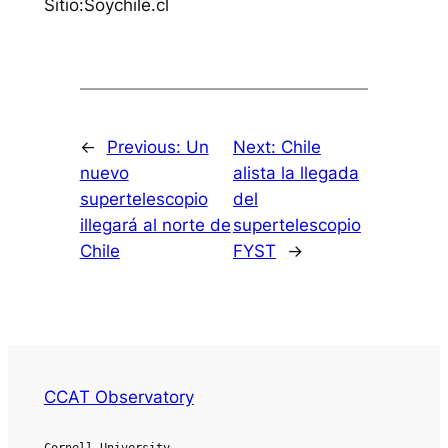
Sitio:Soychile.cl
←
Previous:
Un
Next:
Chile
nuevo
alista la llegada
supertelescopio
del
illegará al norte de
supertelescopio
Chile
FYST
→
CCAT Observatory
Cornell University